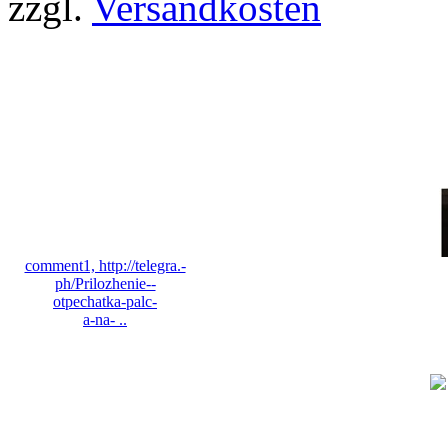
zzgl.
Versandkosten
Bewertungen
comment1, http://telegra.-
ph/Prilozhenie--
otpechatka-palc-
a-na- ..