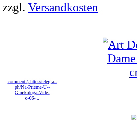
zzgl.
Versandkosten
Bewertungen
comment2, http://telegra.-
ph/Na-Prieme-U--
Ginekologa-Vide-
o-06- ..