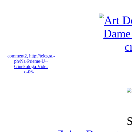
Bewertungen
comment2, http://telegra.-
ph/Na-Prieme-U--
Ginekologa-Vide-
o-06- ..