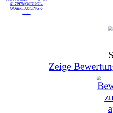
tCl7Pf7kjQdDUOL-
QOuaxTXbj5iNG.c-
om ..
Zeige Bewertun