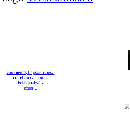
Bewertungen
comment4, https://disqus.-
com/home/channe-
l/ciatotaslo/di-
scuss ..