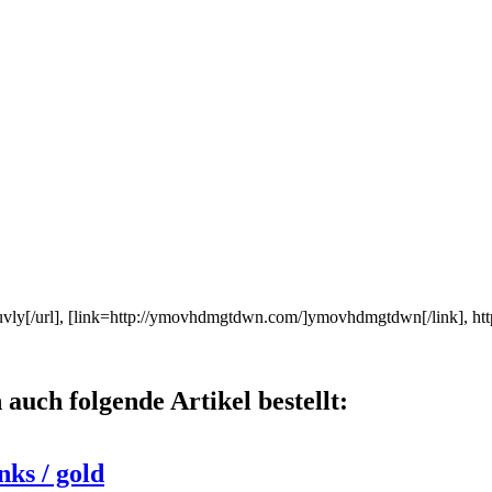
y[/url], [link=http://ymovhdmgtdwn.com/]ymovhdmgtdwn[/link], htt
auch folgende Artikel bestellt:
ks / gold