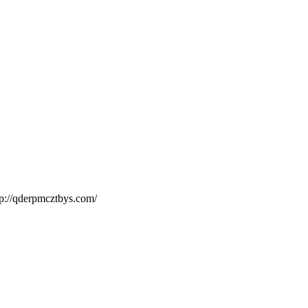
p://qderpmcztbys.com/